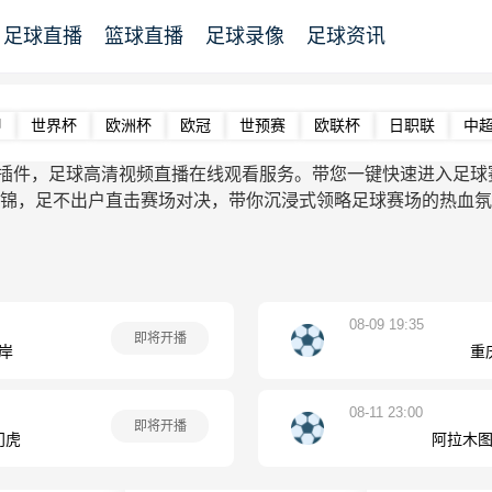
足球直播
篮球直播
足球录像
足球资讯
甲
世界杯
欧洲杯
欧冠
世预赛
欧联杯
日职联
中
免插件，足球高清视频直播在线观看服务。带您一键快速进入足
锦，足不出户直击赛场对决，带你沉浸式领略足球赛场的热血氛
08-09 19:35
即将开播
海岸
重
08-11 23:00
即将开播
门虎
阿拉木图