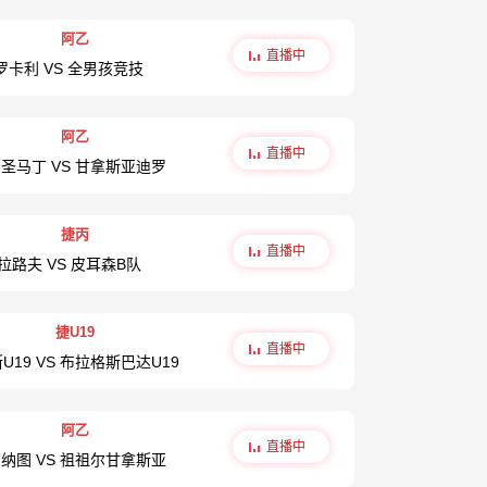
阿乙
直播中
罗卡利 VS 全男孩竞技
阿乙
直播中
圣马丁 VS 甘拿斯亚迪罗
捷丙
直播中
拉路夫 VS 皮耳森B队
捷U19
直播中
U19 VS 布拉格斯巴达U19
阿乙
直播中
纳图 VS 祖祖尔甘拿斯亚