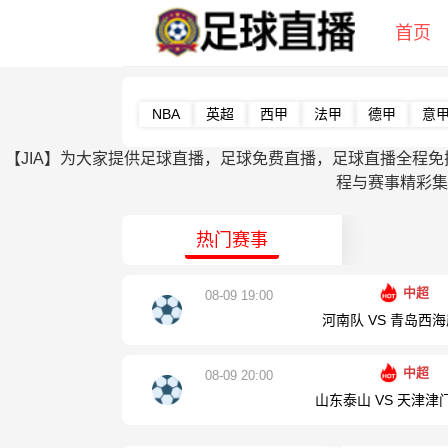
首页
NBA
英超
西甲
法甲
德甲
意
【JIA】为大家提供足球直播，足球免费直播，足球直播全程
程与赛事精彩集
热门赛事
中超
08-09 19:00
河南队 VS 青岛西
中超
08-09 20:00
山东泰山 VS 天津津