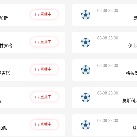
08-08 23:00
直播中
伦加斯
奥
08-08 23:00
直播中
塔甘罗格
伊比
08-08 23:00
直播中
罗吉诺
格拉茨
08-08 23:00
直播中
契
莫斯科
08-08 23:00
直播中
星B队
兹