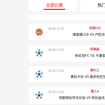
全部比赛
热
非锦U18
08-08 22:30
喀麦隆U18 VS 卢旺达
阿美超
08-08 23:00
休尼克FC VS 卡潘
摩尔乙
08-08 23:00
弗拉卡拉 VS 维多利巴
俄乙A
08-08 23:00
阿斯特拉罕沃尔加 VS 符拉迪