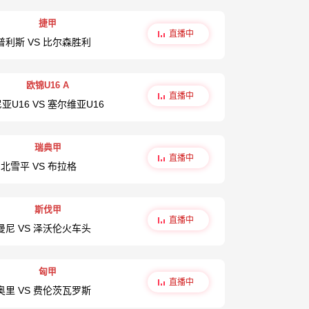
捷甲
直播中
普利斯 VS 比尔森胜利
欧锦U16 A
直播中
亚U16 VS 塞尔维亚U16
瑞典甲
直播中
北雪平 VS 布拉格
斯伐甲
直播中
曼尼 VS 泽沃伦火车头
匈甲
直播中
奥里 VS 费伦茨瓦罗斯